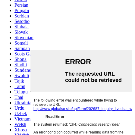
Persian
Punjabi
Serbian
Sesotho
Sinhala
Slovak
Slovenian
Somali
Samoan
Scots Gaelic
Shona
Sindhi
Sundanese
Swahili
Tajik
Tamil
Telugu
Thai
Ukrainian
Urdu
Uzbek
Vietnamese
Welsh
Xhosa