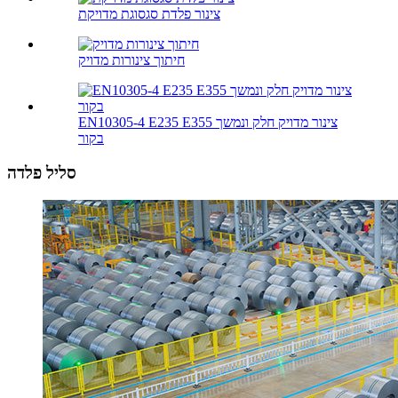
צינור פלדת סגסוגת מדויקת
חיתוך צינורות מדויק
EN10305-4 E235 E355 צינור מדויק חלק ונמשך
בקור
סליל פלדה