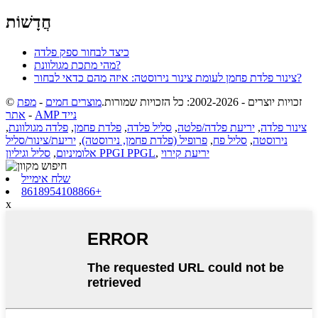
חֲדָשׁוֹת
כיצד לבחור ספק פלדה
מהי מתכת מגולוונת?
צינור פלדת פחמן לעומת צינור נירוסטה: איזה מהם כדאי לבחור?
© זכויות יוצרים - 2002-2026: כל הזכויות שמורות.
מוצרים חמים
-
מפת
AMP נייד
-
אתר
צינור פלדה
,
יריעת פלדה/פלטה
,
סליל פלדה
,
פלדת פחמן
,
פלדה מגולוונת
,
נירוסטה
,
סליל פח
,
פרופיל (פלדת פחמן, נירוסטה)
,
יריעת/צינור/סליל
יריעת קירוי
,
סליל וגיליון PPGI PPGL
אלומיניום
,
שלח אימייל
8618954108866+
x