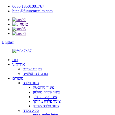
0086 13501001767
binn@futuremetalm.com
English
בַּיִת
אודותינו
בקרת איכות
בורסת התעשייה
מוצרים
צינור פלדה
צינור נירוסטה
צינור פלדה מגולוון
צינור פלדה חלק
צינור פלדה מרותך
צינור פלדה מדויק
סליל פלדה