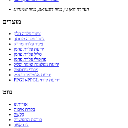
העיירה האן ג'י, מחוז דונגצ'אנג, מחוז שאנדונג
מוצרים
צינור פלדה חלק
צינור פלדה מרותך
צינור פלדה מדויק
יריעת פלדת פחמן
סליל פלדת פחמן
פרופילי פלדת פחמן
יריעת מגולוונת וצינור וסליל
מוצרי נירוסטה
יריעת אלומיניום וסליל
PPGI ו-PPGL ויריעת קירוי
נווט
אודותינו
בקרת איכות
בַּקָשָׁה
בורסת התעשייה
צרו קשר