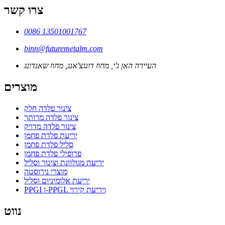
צרו קשר
0086 13501001767
binn@futuremetalm.com
העיירה האן ג'י, מחוז דונגצ'אנג, מחוז שאנדונג
מוצרים
צינור פלדה חלק
צינור פלדה מרותך
צינור פלדה מדויק
יריעת פלדת פחמן
סליל פלדת פחמן
פרופילי פלדת פחמן
יריעת מגולוונת וצינור וסליל
מוצרי נירוסטה
יריעת אלומיניום וסליל
PPGI ו-PPGL ויריעת קירוי
נווט