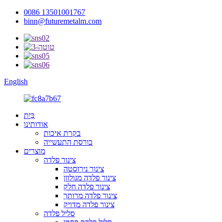
0086 13501001767
binn@futuremetalm.com
English
בַּיִת
אודותינו
בקרת איכות
בורסת התעשייה
מוצרים
צינור פלדה
צינור נירוסטה
צינור פלדה מגולוון
צינור פלדה חלק
צינור פלדה מרותך
צינור פלדה מדויק
סליל פלדה