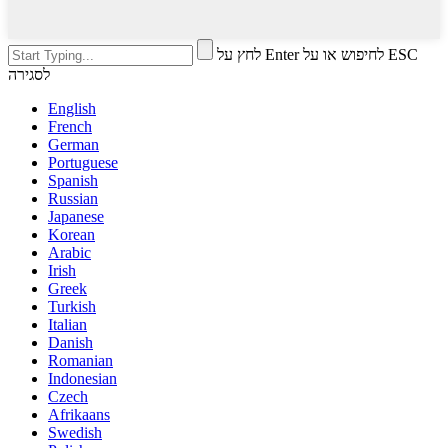
לחץ על Enter לחיפוש או על ESC
לסגירה
English
French
German
Portuguese
Spanish
Russian
Japanese
Korean
Arabic
Irish
Greek
Turkish
Italian
Danish
Romanian
Indonesian
Czech
Afrikaans
Swedish