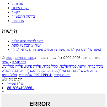
אודותינו
בקרת איכות
בַּקָשָׁה
בורסת התעשייה
צרו קשר
חֲדָשׁוֹת
כיצד לבחור ספק פלדה
מהי מתכת מגולוונת?
צינור פלדת פחמן לעומת צינור נירוסטה: איזה מהם כדאי לבחור?
© זכויות יוצרים - 2002-2026: כל הזכויות שמורות.
מוצרים חמים
-
מפת
AMP נייד
-
אתר
צינור פלדה
,
יריעת פלדה/פלטה
,
סליל פלדה
,
פלדת פחמן
,
פלדה מגולוונת
,
נירוסטה
,
סליל פח
,
פרופיל (פלדת פחמן, נירוסטה)
,
יריעת/צינור/סליל
יריעת קירוי
,
סליל וגיליון PPGI PPGL
אלומיניום
,
שלח אימייל
8618954108866+
x