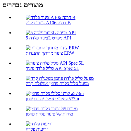
מוצרים נבחרים
צינור פלדה A106 דרגה B
צינור פלדה 5L מפרט API
צינור מרותך התנגדות ERW
סליל פלדה צינור API Spec 5L
מפעל סליל פלדת פחמן מגולגלת קרה
יצרני סלילי פלדת פחמן a573m
מידות של צינור פלדת פחמן
יריעות פלדה