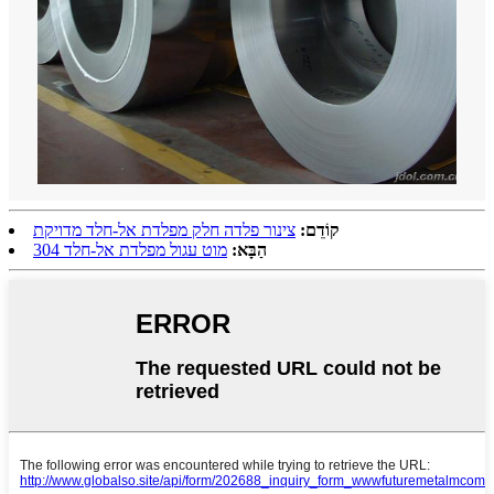
קוֹדֵם:
צינור פלדה חלק מפלדת אל-חלד מדויקת
הַבָּא:
מוט עגול מפלדת אל-חלד 304