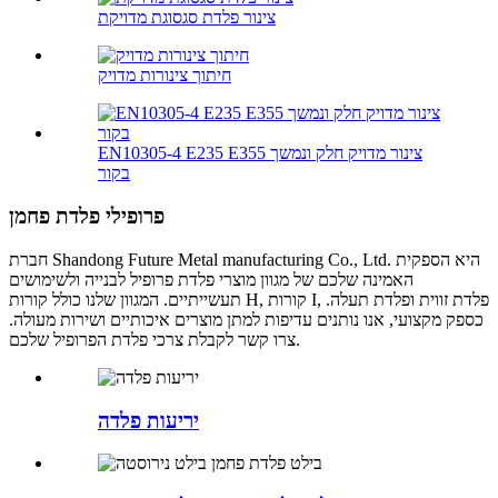
צינור פלדת סגסוגת מדויקת
חיתוך צינורות מדויק
EN10305-4 E235 E355 צינור מדויק חלק ונמשך
בקור
פרופילי פלדת פחמן
חברת Shandong Future Metal manufacturing Co., Ltd. היא הספקית
האמינה שלכם של מגוון מוצרי פלדת פרופיל לבנייה ולשימושים
תעשייתיים. המגוון שלנו כולל קורות H, קורות I, פלדת זווית ופלדת תעלה.
כספק מקצועי, אנו נותנים עדיפות למתן מוצרים איכותיים ושירות מעולה.
צרו קשר לקבלת צרכי פלדת הפרופיל שלכם.
יריעות פלדה