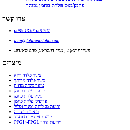
פחמן/מוט פלדת פחמן גבוהה
צרו קשר
0086 13501001767
binn@futuremetalm.com
העיירה האן ג'י, מחוז דונגצ'אנג, מחוז שאנדונג
מוצרים
צינור פלדה חלק
צינור פלדה מרותך
צינור פלדה מדויק
יריעת פלדת פחמן
סליל פלדת פחמן
פרופילי פלדת פחמן
יריעת מגולוונת וצינור וסליל
מוצרי נירוסטה
יריעת אלומיניום וסליל
PPGI ו-PPGL ויריעת קירוי