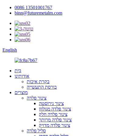
0086 13501001767
binn@futuremetalm.com
English
בַּיִת
אודותינו
בקרת איכות
בורסת התעשייה
מוצרים
צינור פלדה
צינור נירוסטה
צינור פלדה מגולוון
צינור פלדה חלק
צינור פלדה מרותך
צינור פלדה מדויק
סליל פלדה