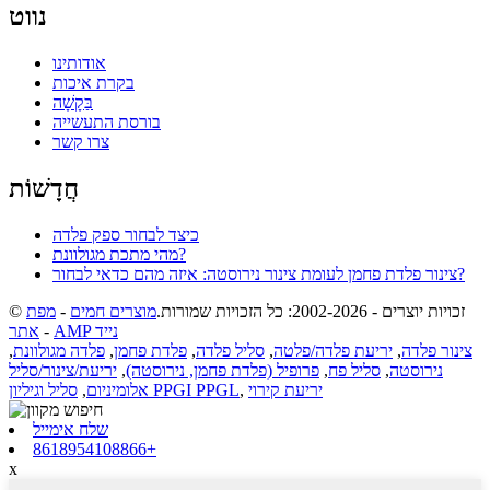
נווט
אודותינו
בקרת איכות
בַּקָשָׁה
בורסת התעשייה
צרו קשר
חֲדָשׁוֹת
כיצד לבחור ספק פלדה
מהי מתכת מגולוונת?
צינור פלדת פחמן לעומת צינור נירוסטה: איזה מהם כדאי לבחור?
© זכויות יוצרים - 2002-2026: כל הזכויות שמורות.
מוצרים חמים
-
מפת
AMP נייד
-
אתר
צינור פלדה
,
יריעת פלדה/פלטה
,
סליל פלדה
,
פלדת פחמן
,
פלדה מגולוונת
,
נירוסטה
,
סליל פח
,
פרופיל (פלדת פחמן, נירוסטה)
,
יריעת/צינור/סליל
יריעת קירוי
,
סליל וגיליון PPGI PPGL
אלומיניום
,
שלח אימייל
8618954108866+
x