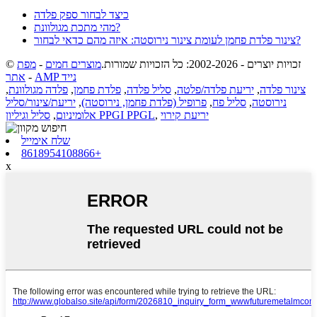
כיצד לבחור ספק פלדה
מהי מתכת מגולוונת?
צינור פלדת פחמן לעומת צינור נירוסטה: איזה מהם כדאי לבחור?
© זכויות יוצרים - 2002-2026: כל הזכויות שמורות.
מוצרים חמים
-
מפת
AMP נייד
-
אתר
צינור פלדה
,
יריעת פלדה/פלטה
,
סליל פלדה
,
פלדת פחמן
,
פלדה מגולוונת
,
נירוסטה
,
סליל פח
,
פרופיל (פלדת פחמן, נירוסטה)
,
יריעת/צינור/סליל
יריעת קירוי
,
סליל וגיליון PPGI PPGL
אלומיניום
,
שלח אימייל
8618954108866+
x