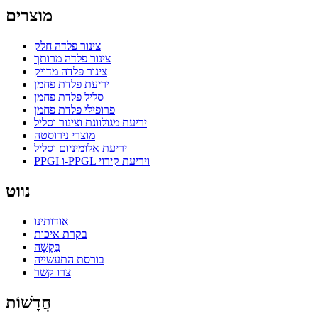
מוצרים
צינור פלדה חלק
צינור פלדה מרותך
צינור פלדה מדויק
יריעת פלדת פחמן
סליל פלדת פחמן
פרופילי פלדת פחמן
יריעת מגולוונת וצינור וסליל
מוצרי נירוסטה
יריעת אלומיניום וסליל
PPGI ו-PPGL ויריעת קירוי
נווט
אודותינו
בקרת איכות
בַּקָשָׁה
בורסת התעשייה
צרו קשר
חֲדָשׁוֹת