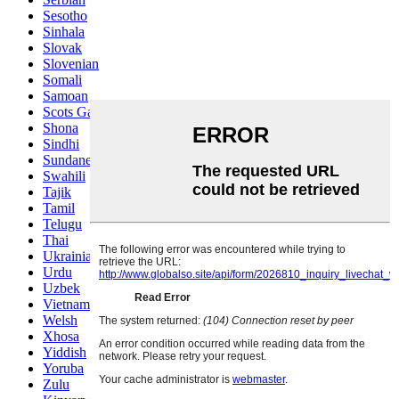
Sesotho
Sinhala
Slovak
Slovenian
Somali
Samoan
Scots Gaelic
Shona
Sindhi
Sundanese
Swahili
Tajik
Tamil
Telugu
Thai
Ukrainian
Urdu
Uzbek
Vietnamese
Welsh
Xhosa
Yiddish
Yoruba
Zulu