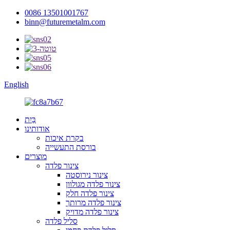
0086 13501001767
binn@futuremetalm.com
English
בַּיִת
אודותינו
בקרת איכות
בורסת התעשייה
מוצרים
צינור פלדה
צינור נירוסטה
צינור פלדה מגולוון
צינור פלדה חלק
צינור פלדה מרותך
צינור פלדה מדויק
סליל פלדה