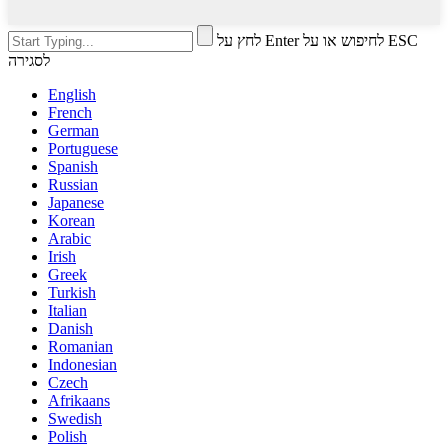
לחץ על Enter לחיפוש או על ESC
לסגירה
English
French
German
Portuguese
Spanish
Russian
Japanese
Korean
Arabic
Irish
Greek
Turkish
Italian
Danish
Romanian
Indonesian
Czech
Afrikaans
Swedish
Polish