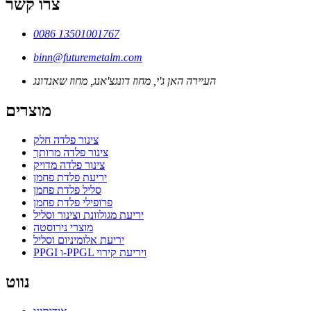
צרו קשר
0086 13501001767
binn@futuremetalm.com
העיירה האן ג'י, מחוז דונגצ'אנג, מחוז שאנדונג
מוצרים
צינור פלדה חלק
צינור פלדה מרותך
צינור פלדה מדויק
יריעת פלדת פחמן
סליל פלדת פחמן
פרופילי פלדת פחמן
יריעת מגולוונת וצינור וסליל
מוצרי נירוסטה
יריעת אלומיניום וסליל
PPGI ו-PPGL ויריעת קירוי
נווט