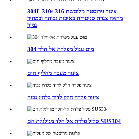
304L 310s 316 צינור נירוסטה מלוטשת
מראה צנרת סניטרית באיכות גבוהה ובמחיר
נמוך
מוט עגול מפלדת אל-חלד 304
צינור מעבה מחליף חום
צינור פלדה חלק לדוד בלחץ גבוה
סליל פלדת אל-חלד מגולגלת חם SUS304