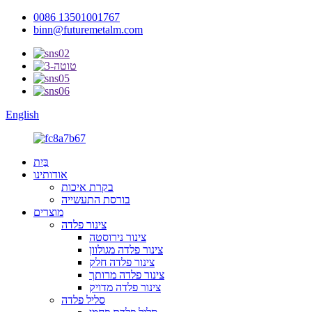
0086 13501001767
binn@futuremetalm.com
English
בַּיִת
אודותינו
בקרת איכות
בורסת התעשייה
מוצרים
צינור פלדה
צינור נירוסטה
צינור פלדה מגולוון
צינור פלדה חלק
צינור פלדה מרותך
צינור פלדה מדויק
סליל פלדה