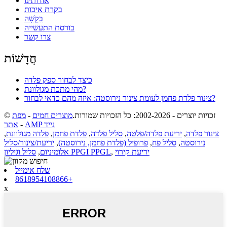
אודותינו
בקרת איכות
בַּקָשָׁה
בורסת התעשייה
צרו קשר
חֲדָשׁוֹת
כיצד לבחור ספק פלדה
מהי מתכת מגולוונת?
צינור פלדת פחמן לעומת צינור נירוסטה: איזה מהם כדאי לבחור?
© זכויות יוצרים - 2002-2026: כל הזכויות שמורות.
מוצרים חמים
-
מפת
AMP נייד
-
אתר
צינור פלדה
,
יריעת פלדה/פלטה
,
סליל פלדה
,
פלדת פחמן
,
פלדה מגולוונת
,
נירוסטה
,
סליל פח
,
פרופיל (פלדת פחמן, נירוסטה)
,
יריעת/צינור/סליל
יריעת קירוי
,
סליל וגיליון PPGI PPGL
אלומיניום
,
שלח אימייל
8618954108866+
x