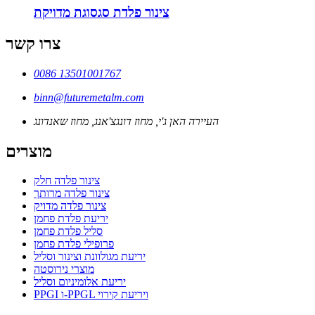
צינור פלדת סגסוגת מדויקת
צרו קשר
0086 13501001767
binn@futuremetalm.com
העיירה האן ג'י, מחוז דונגצ'אנג, מחוז שאנדונג
מוצרים
צינור פלדה חלק
צינור פלדה מרותך
צינור פלדה מדויק
יריעת פלדת פחמן
סליל פלדת פחמן
פרופילי פלדת פחמן
יריעת מגולוונת וצינור וסליל
מוצרי נירוסטה
יריעת אלומיניום וסליל
PPGI ו-PPGL ויריעת קירוי