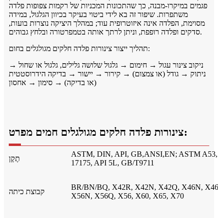
פגמים במיקרו-מבנה, כך שהתכונות המכניות של רקמות צפופות פלדה
משתפרות. שיפור זה בא לידי ביטוי בעיקר בכיוון הגלגול, במידה
מסוימת, הפלדה אינה איזוטרופית עוד; במהלך היציקה נוצרות בועות,
סדקים ופלדה רופפת, וניתן לרתך אותה בטמפרטורה ובלחץ גבוהים.
תהליך ייצור צינורות פלדה חלקים מגולגלים בחום:
ניקוב צינור עגול → חימום → גלגול שלושה גלילים, גלגול או שחול →
ניתוק → גודל (או צמצום) → קירור → יישור → בדיקה הידרוסטטית
(או בדיקה) → סימון → אחסון
צינורות פלדה חלקים מגולגלים חמים מפרט:
ASTM, DIN, API, GB,ANSI,EN; ASTM A53
תֶקֶן
17175, API 5L, GB/T9711
BR/BN/BQ, X42R, X42N, X42Q, X46N, X46
קבוצת כיתה
X56N, X56Q, X56, X60, X65, X70