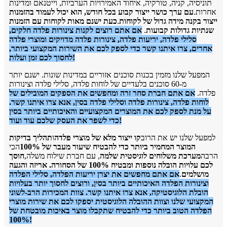
תוניסיה, קניה, טורקיה, איחוד האמירויות הערביות, וייטנאם ומדינות
אחרות.
עם ערך כושר ייצור קבוע בכל חודש, הוא יכול לעמוד בהזמנות
ייצור בקנה מידה גדול של לקוחות
.
כעת ישנם מאות לקוחות עם הזמנות
שנתיות גדולות קבועות
.
אם אתם רוצים לקנות צינורות פלדה חלקים,
סלילי פלדה, יריעות פלדה, צינורות פלדה מדויקים ומוצרי פלדה
אחרים, צרו איתנו קשר כדי לספק לכם את השירות המקצועי ביותר,
לחסוך לכם זמן ועלות!
המפעל שלנו מזמין בכנות סוכנים אזוריים במדינות שונות. ישנם יותר
מ-60 סוכנים בלעדיים של לוחות פלדה, סלילי פלדה וצינורות
פלדה.
אם אתם חברת סחר זרה ומחפשים את הספקים המובילים של
לוחות פלדה, צינורות פלדה וסלילי פלדה בסין, אנא צרו איתנו קשר.
על מנת לספק לכם את המוצרים המקצועיים והאיכותיים ביותר בסין
כדי לשפר את העסק שלכם עוד ועוד!
למפעל שלנו יש את הרוב
קו ייצור מלא של מוצרי פלדה
ו
תהליך בדיקות
המוצר המחמיר ביותר כדי להבטיח שיעור מעבר של 100%
הכי
הרבה
מערכת משלוחים לוגיסטית שלמה
, עם חברת שילוח משלה,
חוסך
לכם עלויות הובלה נוספות ומבטיח 100% של הסחורה. אריזה והגעה
מושלמים
.
אם אתם מחפשים את יצרן יריעות הפלדה, סלילי הפלדה
וצינורות הפלדה האיכותיים ביותר בסין, ורוצים לחסוך יותר בעלויות
הובלת הלוגיסטיקה, אנא צרו איתנו קשר. צוות המכירות הרב-לשוני
המקצועי שלנו וצוות ההובלה הלוגיסטית יספקו לכם את שירות מוצרי
הפלדה הטוב ביותר כדי להבטיח שתקבלו מוצר באיכות מובטחת של
100%!