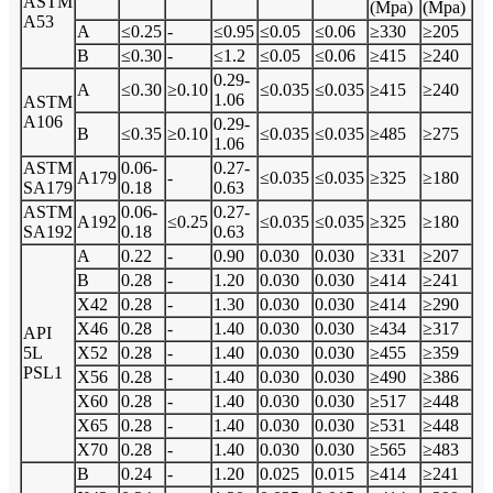
ASTM
(Mpa)
(Mpa)
A53
A
≤0.25
-
≤0.95
≤0.05
≤0.06
≥330
≥205
B
≤0.30
-
≤1.2
≤0.05
≤0.06
≥415
≥240
0.29-
A
≤0.30
≥0.10
≤0.035
≤0.035
≥415
≥240
1.06
ASTM
A106
0.29-
B
≤0.35
≥0.10
≤0.035
≤0.035
≥485
≥275
1.06
ASTM
0.06-
0.27-
A179
-
≤0.035
≤0.035
≥325
≥180
SA179
0.18
0.63
ASTM
0.06-
0.27-
A192
≤0.25
≤0.035
≤0.035
≥325
≥180
SA192
0.18
0.63
A
0.22
-
0.90
0.030
0.030
≥331
≥207
B
0.28
-
1.20
0.030
0.030
≥414
≥241
X42
0.28
-
1.30
0.030
0.030
≥414
≥290
X46
0.28
-
1.40
0.030
0.030
≥434
≥317
API
5L
X52
0.28
-
1.40
0.030
0.030
≥455
≥359
PSL1
X56
0.28
-
1.40
0.030
0.030
≥490
≥386
X60
0.28
-
1.40
0.030
0.030
≥517
≥448
X65
0.28
-
1.40
0.030
0.030
≥531
≥448
X70
0.28
-
1.40
0.030
0.030
≥565
≥483
B
0.24
-
1.20
0.025
0.015
≥414
≥241