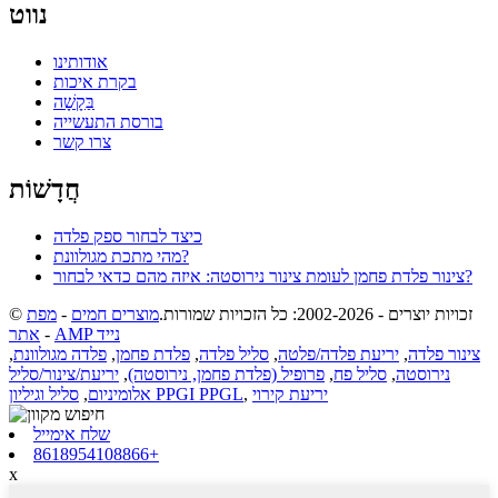
נווט
אודותינו
בקרת איכות
בַּקָשָׁה
בורסת התעשייה
צרו קשר
חֲדָשׁוֹת
כיצד לבחור ספק פלדה
מהי מתכת מגולוונת?
צינור פלדת פחמן לעומת צינור נירוסטה: איזה מהם כדאי לבחור?
© זכויות יוצרים - 2002-2026: כל הזכויות שמורות.
מוצרים חמים
-
מפת
AMP נייד
-
אתר
צינור פלדה
,
יריעת פלדה/פלטה
,
סליל פלדה
,
פלדת פחמן
,
פלדה מגולוונת
,
נירוסטה
,
סליל פח
,
פרופיל (פלדת פחמן, נירוסטה)
,
יריעת/צינור/סליל
יריעת קירוי
,
סליל וגיליון PPGI PPGL
אלומיניום
,
שלח אימייל
8618954108866+
x