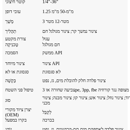
1/4"-36"
קוטר חיצוני
1.25 מ"מ-50 מ"מ
עובי דופן
3 מטר-12 מטר
מֶשֶׁך
צינור נמשך קר; צינור מגולגל חם
תַהֲלִיך
עִגוּל
צורת מקטע
חם מגולגל
טֶכנִיקָה
ממשק API
הסמכה
צינור API
צינור מיוחד
לא סגסוגת
סגסוגת או לא
צינור פלדה חלק להובלת מים, גז, נפט
בַּקָשָׁה
צביעה שחורה או 3pe, 3pp, fbe מצופה נגד קורוזיה
טיפול פני השטח
ד; צינור נוזל; צינור אש; צינור קו; צינור מבנה; צינור
סוּג
מכני
יצרן ציוד מקורי
לְקַבֵּל
(OEM)
בברכה
בקרו במפעל
צינור פלדה לאספקת מים תת-קרקעיים, גז, נפט
נוֹהָג