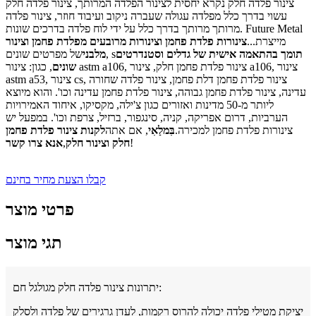
צינור פלדה חלק נקרא יחסית לצינור הפלדה המרותך, צינור פלדה חלק
עשוי בדרך כלל מפלדה עגולה שעברה ניקוב ועיבוד חוזר, צינור פלדה
מרותך מרותך בדרך כלל על ידי לוח פלדה בדרכים שונות. Future Metal
מייצרת...
צינורות פלדת פחמן וצינורות מרובעים מפלדת פחמן וצינור
תומך בהתאמה אישית של גדלים וסטנדרטים
של מפרטים שונים, s
מלבני
שונים
, כגון: צינור astm a106, צינור פלדת פחמן חלק, צינור a106, צינור
astm a53, צינור cs, צינור פלדת פחמן דלת פחמן, צינור פלדה שחורה
עדינה, צינור פלדת פחמן גבוהה, צינור פלדת פחמן עדינה וכו'. והוא מיוצא
ליותר מ-50 מדינות ואזורים כגון צ'ילה, מקסיקו, איחוד האמירויות
הערביות, דרום אפריקה, קניה, סינגפור, ברזיל, צרפת וכו'. במפעל יש
צינורות פלדת פחמן למכירה.
בִּמלַאִי
, אם אתה
לקנות צינור פלדת פחמן
!
חלק וצינור חלק
,
אנא צרו קשר
קבלו הצעת מחיר בחינם
פרטי מוצר
תגי מוצר
יתרונות צינור פלדה חלק מגולגל חם:
יציקת מטילי פלדה יכולה להרוס רקמות, לעדן גרגירים של פלדה ולסלק