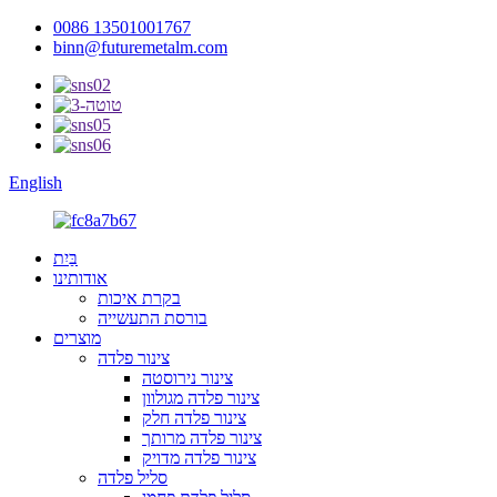
0086 13501001767
binn@futuremetalm.com
English
בַּיִת
אודותינו
בקרת איכות
בורסת התעשייה
מוצרים
צינור פלדה
צינור נירוסטה
צינור פלדה מגולוון
צינור פלדה חלק
צינור פלדה מרותך
צינור פלדה מדויק
סליל פלדה